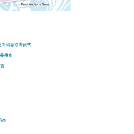
合作意向備忘簽署儀式
長傳奇
瑰寶」
的她