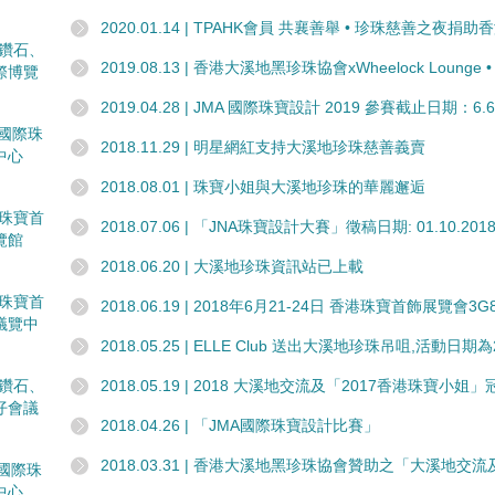
2020.01.14 | TPAHK會員 共襄善舉 • 珍珠慈善之夜
國際鑽石、
2019.08.13 | 香港大溪地黑珍珠協會xWheelock Loun
際博覽
2019.04.28 | JMA 國際珠寶設計 2019 參賽截止日期：6.6
香港國際珠
2018.11.29 | 明星網紅支持大溪地珍珠慈善義賣
中心
2018.08.01 | 珠寶小姐與大溪地珍珠的華麗邂逅
香港珠寶首
2018.07.06 | 「JNA珠寶設計大賽」徵稿日期: 01.10.2018-
覽館
2018.06.20 | 大溪地珍珠資訊站已上載
香港珠寶首
2018.06.19 | 2018年6月21-24日 香港珠寶首飾展覽會3
議覽中
2018.05.25 | ELLE Club 送出大溪地珍珠吊咀,活動日期
國際鑽石、
2018.05.19 | 2018 大溪地交流及「2017香港珠寶小
仔會議
2018.04.26 | 「JMA國際珠寶設計比賽」
2018.03.31 | 香港大溪地黑珍珠協會贊助之「大溪地交
香港國際珠
中心