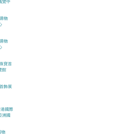
議覽中
珠寶購物
心
珠寶購物
心
香港珠寶首
覽館
珠寶首飾展
發局香港國際
亞洲國
寶購物