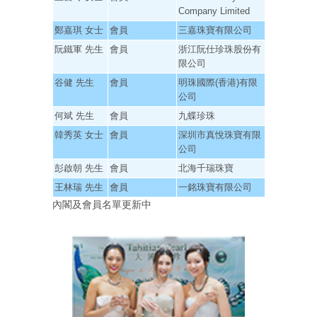
Company Limited
鄭嘉琪 女士
會員
三嘉珠寶有限公司
阮鐵軍 先生
會員
浙江阮仕珍珠股份有
限公司
谷健 先生
會員
明珠國際(香港)有限
公司
何斌 先生
會員
九蝶珍珠
韓秀英 女士
會員
深圳市真悅珠寶有限
公司
彭啟朝 先生
會員
北海千瑞珠寶
王林瑞 先生
會員
一銘珠寶有限公司
內閣及會員名單更新中