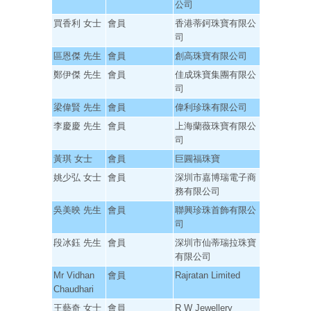
公司
買香利 女士
會員
香港蒂鈳珠寶有限公
司
區恩傑 先生
會員
創高珠寶有限公司
鄭伊傑 先生
會員
佳成珠寶集團有限公
司
梁偉賢 先生
會員
偉利珍珠有限公司
李慶慶 先生
會員
上海蘭薇珠寶有限公
司
黃琪 女士
會員
巨圓福珠寶
姚少弘 女士
會員
深圳市嘉博瑞電子商
務有限公司
吳美映 先生
會員
聯興珍珠首飾有限公
司
段冰鈺 先生
會員
深圳市仙蒂瑞拉珠寶
有限公司
Mr Vidhan
會員
Rajratan Limited
Chaudhari
王藝奇 女士
會員
R W Jewellery