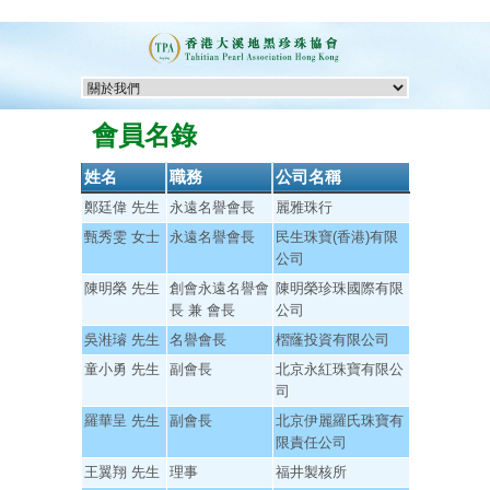
會員名錄
姓名
職務
公司名稱
鄭廷偉 先生
永遠名譽會長
麗雅珠行
甄秀雯 女士
永遠名譽會長
民生珠寶(香港)有限
公司
陳明榮 先生
創會永遠名譽會
陳明榮珍珠國際有限
長 兼 會長
公司
吳溎璿 先生
名譽會長
槢蕯投資有限公司
童小勇 先生
副會長
北京永紅珠寶有限公
司
羅華呈 先生
副會長
北京伊麗羅氏珠寶有
限責任公司
王翼翔 先生
理事
福井製核所