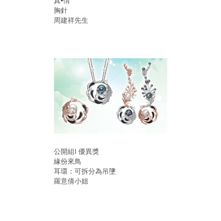
真•情
胸針
周建祥先生
公開組I 優異獎
緣份來鳥
耳環：可拆分為吊墬
羅意倩小姐