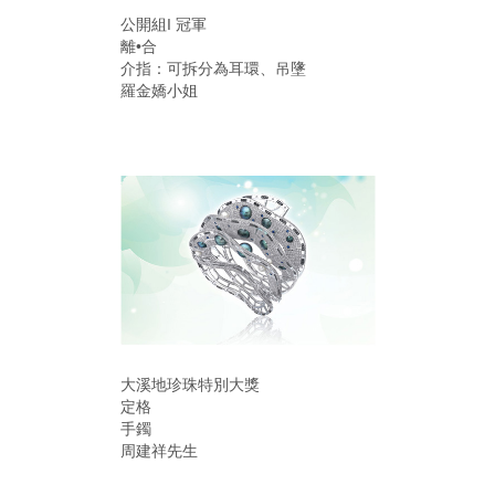
公開組I 冠軍
離•合
介指：可拆分為耳環、吊墬
羅金嬌小姐
大溪地珍珠特別大獎
定格
手鐲
周建祥先生