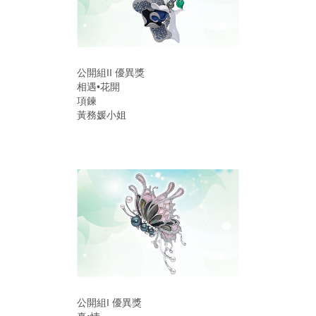
公開組II 優異獎
相遇•花開
項鍊
黃務媛小姐
公開組I 優異獎