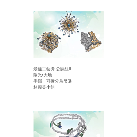
最佳工藝獎 公開組II
陽光•大地
手鐲：可拆分為吊墬
林麗英小姐