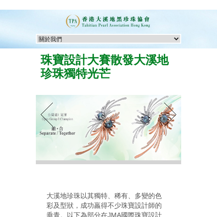
珠寶設計大賽散發大溪地
珍珠獨特光芒
大溪地珍珠以其獨特、稀有、多變的色
彩及型狀，成功羸得不少珠寶設計師的
垂青。以下為部分在JMA國際珠寶設計